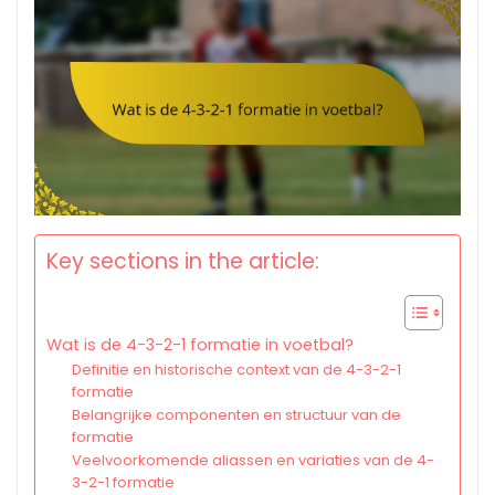
Key sections in the article:
Wat is de 4-3-2-1 formatie in voetbal?
Definitie en historische context van de 4-3-2-1
formatie
Belangrijke componenten en structuur van de
formatie
Veelvoorkomende aliassen en variaties van de 4-
3-2-1 formatie