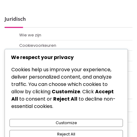
Juridisch
Wie we zijn
Cookievoorkeuren
Neem contact op
We respect your privacy
Servicevoorwaarden
Cookies help us improve your experience,
deliver personalized content, and analyze
Beleid gegevensbescherming
traffic. You can choose which cookies to
Categorieën
allow by clicking
Customize
. Click
Accept
All
to consent or
Reject All
to decline non-
essential cookies.
Opleidingsstrategieën voor Coaches met 4-3-2-1
Spelersrollen in de 4-3-2-1 Formatie
Customize
Tactische Analyse van de 4-3-2-1 Formatie
Reject All