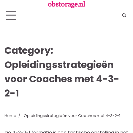
Skip
obstorage.nl
to
content
Category:
Opleidingsstrategieën
voor Coaches met 4-3-
2-1
Home
Opleidingsstrategieën voor Coaches met 4-3-2-1
De 4-3-2-1 formatie is een tactische opstelling in het