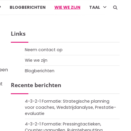
P
BLOGBERICHTEN
WIE WE ZIJN
TAAL
Links
Neem contact op
Wie we zijn
 een
Blogberichten
at
Recente berichten
4-3-2-1 Formatie: Strategische planning
voor coaches, Wedstrijdanalyse, Prestatie-
evaluatie
4-3-2-1 Formatie: Pressingtactieken,
Counter-aanvallen, Ruimtebenutting