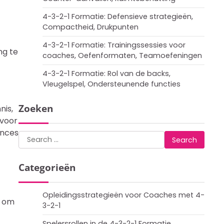
4-3-2-1 Formatie: Defensieve strategieën,
Compactheid, Drukpunten
4-3-2-1 Formatie: Trainingssessies voor
ng te
coaches, Oefenformaten, Teamoefeningen
4-3-2-1 Formatie: Rol van de backs,
Vleugelspel, Ondersteunende functies
Zoeken
nis,
 voor
ances
Search
for:
Categorieën
Opleidingsstrategieën voor Coaches met 4-
r om
3-2-1
Spelersrollen in de 4-3-2-1 Formatie