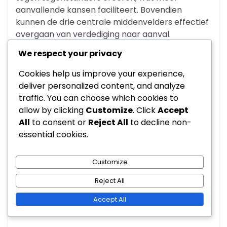
aanvallende kansen faciliteert. Bovendien
kunnen de drie centrale middenvelders effectief
overgaan van verdediging naar aanval.
We respect your privacy
Voordelen:
Verbeterde controle en creativiteit op
Cookies help us improve your experience,
het middenveld.
deliver personalized content, and analyze
traffic. You can choose which cookies to
Flexibiliteit
in de
overgang tussen
allow by clicking
Customize
. Click
Accept
verdediging en aanval.
All
to consent or
Reject All
to decline non-
In staat om ruimtes te exploiteren met
essential cookies.
drie aanvallende spelers.
Nadelen:
Customize
Potentiële kwetsbaarheid op de flanken
Reject All
door minder brede spelers.
Accept All
Vereist hoogopgeleide middenvelders om
de effectiviteit te maximaliseren.