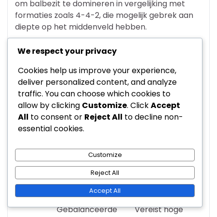
om balbezit te domineren in vergelijking met
formaties zoals 4-4-2, die mogelijk gebrek aan
diepte op het middenveld hebben.
Echter, de 4-3-2-1 kan kwetsbaar zijn voor
We respect your privacy
tegenaanvallen als de vleugelverdedigers te ver
naar voren duwen. Dit risico is minder
Cookies help us improve your experience,
uitgesproken in formaties die een meer
deliver personalized content, and analyze
conservatieve vorm behouden, zoals 4-2-3-1, die
traffic. You can choose which cookies to
extra defensieve dekking biedt.
allow by clicking
Customize
. Click
Accept
All
to consent or
Reject All
to decline non-
Formatie
Krachten
Zwaktes
essential cookies.
Controle over het
Kwetsbaar voor
4-3-2-1
middenveld, snelle
tegenaanvallen
Customize
overgangen
Beperkte
Reject All
4-4-2
Defensieve soliditeit
aanwezigheid op
Accept All
het middenveld
Gebalanceerde
Vereist hoge