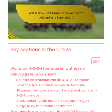
Key sections in the article:
Wat is de 4-3-2-1 formatie en wat zijn de
belangrijkste kenmerken?
Definitie en structuur van de 4-3-2-1 formatie
Typische spelersrollen binnen de formatie
Strategische voordelen van het gebruik van de 4-
3-2-1 formatie
Veelvoorkomende nadelen en beperkingen
Vergelijking met andere formaties
Hoe beïnvloeden wissels de 4-3-2-1 formatie?