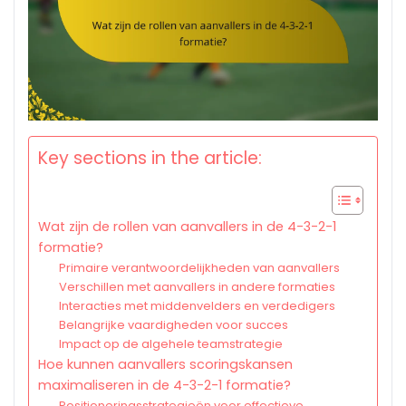
Key sections in the article:
Wat zijn de rollen van aanvallers in de 4-3-2-1
formatie?
Primaire verantwoordelijkheden van aanvallers
Verschillen met aanvallers in andere formaties
Interacties met middenvelders en verdedigers
Belangrijke vaardigheden voor succes
Impact op de algehele teamstrategie
Hoe kunnen aanvallers scoringskansen
maximaliseren in de 4-3-2-1 formatie?
Positioneringsstrategieën voor effectieve