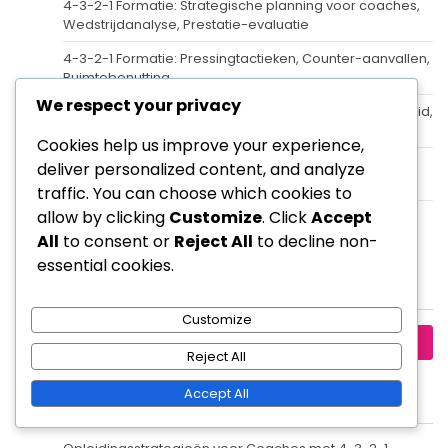
4-3-2-1 Formatie: Strategische planning voor coaches,
Wedstrijdanalyse, Prestatie-evaluatie
4-3-2-1 Formatie: Pressingtactieken, Counter-aanvallen,
Ruimtebenutting
We respect your privacy
4-3-2-1 Formatie: Defensieve strategieën, Compactheid,
Drukpunten
Cookies help us improve your experience,
4-3-2-1 Formatie: Trainingssessies voor coaches,
deliver personalized content, and analyze
Oefenformaten, Teamoefeningen
traffic. You can choose which cookies to
allow by clicking
Customize
. Click
Accept
4-3-2-1 Formatie: Rol van de backs, Vleugelspel,
Ondersteunende functies
All
to consent or
Reject All
to decline non-
essential cookies.
Zoeken
Customize
Search
Reject All
for:
Accept All
Categorieën